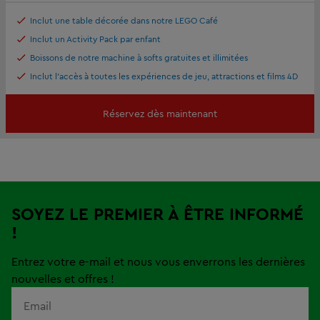
Inclut une table décorée dans notre LEGO Café
Inclut un Activity Pack par enfant
Boissons de notre machine à softs gratuites et illimitées
Inclut l'accès à toutes les expériences de jeu, attractions et films 4D
Réservez dès maintenant
SOYEZ LE PREMIER À ÊTRE INFORMÉ
!
Entrez votre e-mail et nous vous enverrons les dernières
nouvelles et offres !