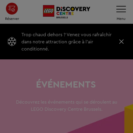
Passer
Basculer
la
au
navigatio
contenu
Réserver
Menu
principal
Trop chaud dehors ? Venez vous rafraîchir
dans notre attraction grâce à l'air
f
conditionné.
e
r
m
e
r
ÉVÉNEMENTS
Découvrez les événements qui se déroulent au
LEGO Discovery Centre Brussels.