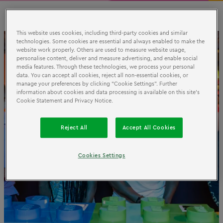
This website uses cookies, including third-party cookies and similar
technologies. Some cookies are essential and always enabled to make the
website work properly. Others are used to measure website usage,
personalise content, deliver and measure advertising, and enable social
media features. Through these technologies, we process your personal
data. You can accept all cookies, reject all non-essential cookies, or
manage your preferences by clicking “Cookie Settings”. Further
information about cookies and data processing is available on this site’s
Cookie Statement and Privacy Notice.
Reject All
Accept All Cookies
Cookies Settings