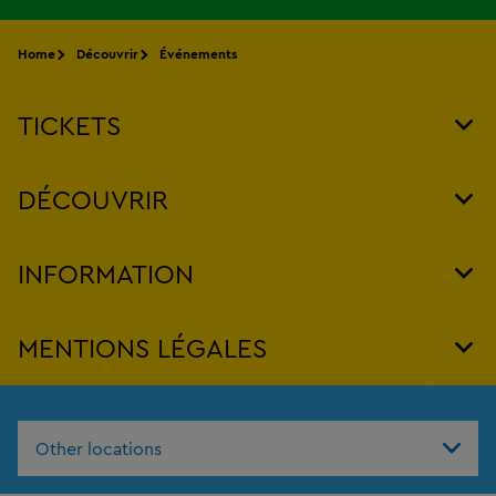
Home
Découvrir
Événements
TICKETS
Tog
Foo
Nav
DÉCOUVRIR
Tog
Foo
Nav
INFORMATION
Tog
Foo
Nav
MENTIONS LÉGALES
Tog
Foo
Nav
Other locations