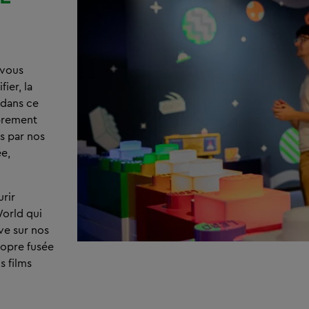
 vous
ier, la
 dans ce
ibrement
s par nos
ée,
urir
World qui
ve sur nos
ropre fusée
s films