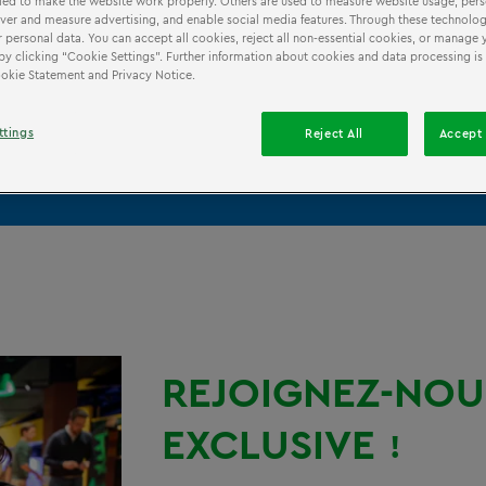
ed to make the website work properly. Others are used to measure website usage, pers
iver and measure advertising, and enable social media features. Through these technolog
 personal data. You can accept all cookies, reject all non-essential cookies, or manage 
by clicking “Cookie Settings”. Further information about cookies and data processing is
Cookie Statement and Privacy Notice.
ttings
Reject All
Accept 
l'année
€25,95
Les participants doivent
REJOIGNEZ-NOU
EXCLUSIVE
!