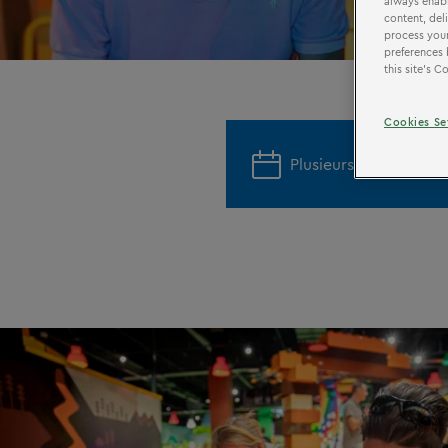
always enabl
content, del
process your
preferences 
this site’s 
Cookies Se
Plusieurs dates dans 