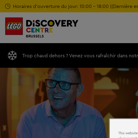
Passer
Horaires d'ouverture du jour: 10:00 - 18:00 ((Dernière e
au
contenu
principal
Trop chaud dehors ? Venez vous rafraîchir dans notre
This website