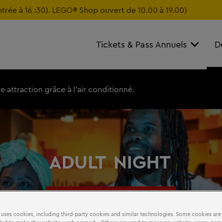
ntrée à 16 :30). LEGO® Shop ouvert de 10.00 à 19.00)
Tickets & Pass Annuels
D
 attraction grâce à l'air conditionné.
ADULT
NIGHT
Réservez dès maintenant
 uses cookies, including third-party cookies and similar technologies. Some cookies are