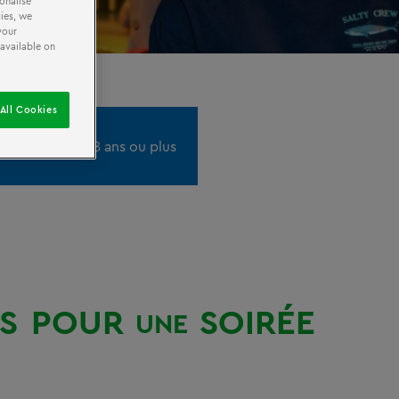
onalise
ies, we
your
 available on
All Cookies
 être âgés de 18 ans ou plus
S
POUR
SOIRÉE
UNE