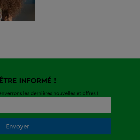
 ÊTRE INFORMÉ !
nverrons les dernières nouvelles et offres !
Envoyer