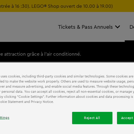
ntrée à 16 :30). LEGO® Shop ouvert de 10.00 à 19.00)
Tickets & Pass Annuels
D
 attraction grâce à l'air conditionné.
 uses cookies, including third-party cookies and similar technologies. Some cookies are
ed to make the website work properly. Others are used to measure website usage, pers
iver and measure advertising, and enable social media features. Through these technolog
 personal data. You can accept all cookies, reject all non-essential cookies, or manage 
by clicking “Cookie Settings”. Further information about cookies and data processing is
Cookie Statement and Privacy Notice.
ttings
Reject All
Accept 