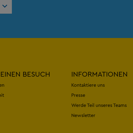
weltweit
DEINEN BESUCH
INFORMATIONEN
en
Kontaktiere uns
eit
Presse
Werde Teil unseres Teams
Newsletter