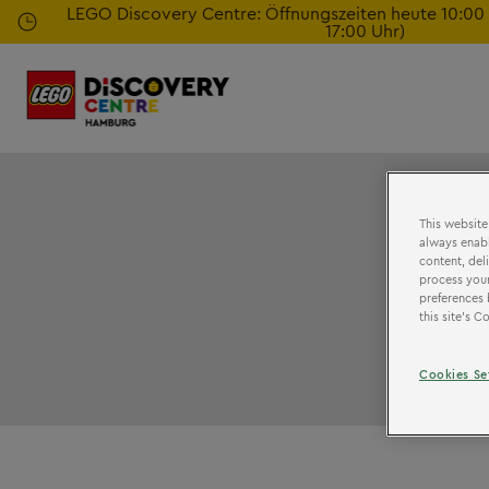
Zum
LEGO Discovery Centre: Öffnungszeiten heute 10:00 - 
17:00 Uhr)
Hauptinhalt
springen
This website
always enabl
content, del
process your
preferences 
this site’s 
Cookies Se