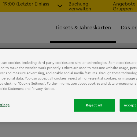
19:00 (Letzter Einlass
Buchung
Angebote 
verwalten
Gruppen
Tickets & Jahreskarten
Das er
 uses cookies, including third-party cookies and similar technologies. Some cookies are
ed to make the website work properly. Others are used to measure website usage, pers
iver and measure advertising, and enable social media features. Through these technolog
 personal data. You can accept all cookies, reject all non-essential cookies, or manage 
by clicking “Cookie Settings”. Further information about cookies and data processing is 
Cookie Statement and Privacy Notice.
ttings
Reject All
Accept 