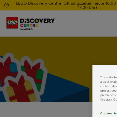
Zum
LEGO Discovery Centre: Öffnungszeiten heute 10:00 - 
17:00 Uhr)
Hauptinhalt
springen
This website
always enabl
content, del
process your
preferences 
this site’s 
Cookies Se