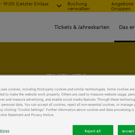
19:00 (Letzter Einlass
Buchung
Angebote 
verwalten
Gruppen
Tickets & Jahreskarten
Das er
EVENTS
 uses cookies, including third-party cookies and similar technologies. Some cookies are
ed to make the website work properly. Others are used to measure website usage, pers
iver and measure advertising, and enable social media features. Through these technolog
 personal data. You can accept all cookies, reject all non-essential cookies, or manage 
by clicking “Cookie Settings”. Further information about cookies and data processing is 
Cookie Statement and Privacy Notice.
ttings
Reject All
Accept 