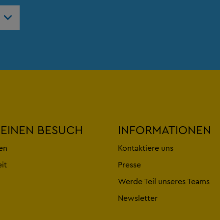
weltweit
DEINEN BESUCH
INFORMATIONEN
en
Kontaktiere uns
eit
Presse
Werde Teil unseres Teams
Newsletter