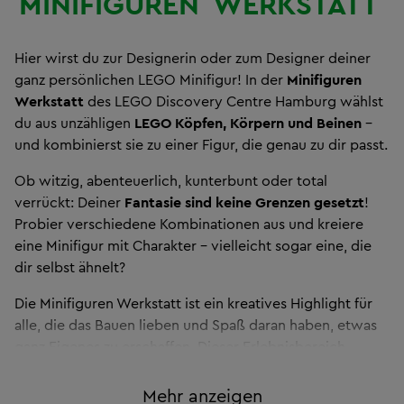
MINIFIGUREN
WERKSTATT
Hier wirst du zur Designerin oder zum Designer deiner
ganz persönlichen LEGO Minifigur! In der
Minifiguren
Werkstatt
des LEGO Discovery Centre Hamburg wählst
du aus unzähligen
LEGO Köpfen, Körpern und Beinen
–
und kombinierst sie zu einer Figur, die genau zu dir passt.
Ob witzig, abenteuerlich, kunterbunt oder total
verrückt: Deiner
Fantasie sind keine Grenzen gesetzt
!
Probier verschiedene Kombinationen aus und kreiere
eine Minifigur mit Charakter – vielleicht sogar eine, die
dir selbst ähnelt?
Die Minifiguren Werkstatt ist ein kreatives Highlight für
alle, die das Bauen lieben und Spaß daran haben, etwas
ganz Eigenes zu erschaffen. Dieser Erlebnisbereich
gehört zu den beliebtesten Stationen im LEGO
Discovery Centre Hamburg – mitten im
Westfield
Mehr anzeigen