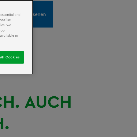
Für alle Erwachsenen
 essential and
onalise
ies, we
your
available in
All Cookies
CH.
AUCH
H.