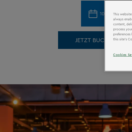
10 Juni bis 08 J
This website
always enabl
content, del
process your
preferences 
JETZT BUCHEN
this site’s 
Cookies Se